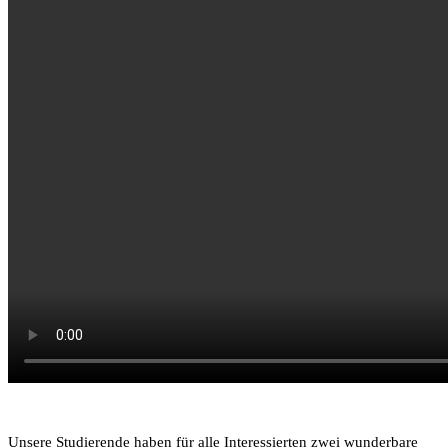
STELLENANGEBOTE
FLYER
PRAXISSTELLEN SEJ
FORMULARE, INFORMATIONEN UND DOWNLOAD
ANSPRECHPARTNER BEI DEPRESSIONEN UND
ANGSTSTÖRUNGEN
Unsere Studierende haben für alle Interessierten zwei wunderbare