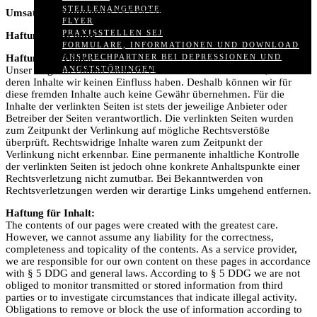
STELLENANGEBOTE
Umsatzsteuernummer:
151/147/00433
FLYER
PRAXISSTELLEN SEJ
Haftungsausschluss
FORMULARE, INFORMATIONEN UND DOWNLOAD
ANSPRECHPARTNER BEI DEPRESSIONEN UND
Haftung für Links:
ANGSTSTÖRUNGEN
Unser Angebot enthält Links zu externen Webseiten Dritter, auf
deren Inhalte wir keinen Einfluss haben. Deshalb können wir für
diese fremden Inhalte auch keine Gewähr übernehmen. Für die
Inhalte der verlinkten Seiten ist stets der jeweilige Anbieter oder
Betreiber der Seiten verantwortlich. Die verlinkten Seiten wurden
zum Zeitpunkt der Verlinkung auf mögliche Rechtsverstöße
überprüft. Rechtswidrige Inhalte waren zum Zeitpunkt der
Verlinkung nicht erkennbar. Eine permanente inhaltliche Kontrolle
der verlinkten Seiten ist jedoch ohne konkrete Anhaltspunkte einer
Rechtsverletzung nicht zumutbar. Bei Bekanntwerden von
Rechtsverletzungen werden wir derartige Links umgehend entfernen.
Haftung für Inhalt:
The contents of our pages were created with the greatest care.
However, we cannot assume any liability for the correctness,
completeness and topicality of the contents. As a service provider,
we are responsible for our own content on these pages in accordance
with § 5 DDG and general laws. According to § 5 DDG we are not
obliged to monitor transmitted or stored information from third
parties or to investigate circumstances that indicate illegal activity.
Obligations to remove or block the use of information according to