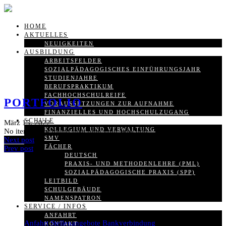
HOME
AKTUELLES
NEUIGKEITEN
AUSBILDUNG
ARBEITSFELDER
SOZIALPÄDAGOGISCHES EINFÜHRUNGSJAHR
STUDIENJAHRE
BERUFSPRAKTIKUM
FACHHOCHSCHULREIFE
PORTFOLIO
VORAUSSETZUNGEN ZUR AUFNAHME
FINANZIELLES UND HOCHSCHULZUGANG
SCHULE
März 15, 2022
KOLLEGIUM UND VERWALTUNG
No items were found matching your selection.
SMV
Next post
FÄCHER
Prev post
DEUTSCH
PRAXIS- UND METHODENLEHRE (PML)
SOZIALPÄDAGOGISCHE PRAXIS (SPP)
LEITBILD
SCHULGEBÄUDE
NAMENSPATRON
SERVICE / INFOS
ANFAHRT
Anfahrt
Stellenangebote
Bankverbindung
KONTAKT