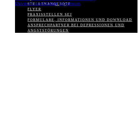
Datenschutzerklärung
Impressum
STELLENANGEBOTE
FLYER
PRAXISSTELLEN SEJ
FORMULARE, INFORMATIONEN UND DOWNLOAD
ANSPRECHPARTNER BEI DEPRESSIONEN UND
ANGSTSTÖRUNGEN