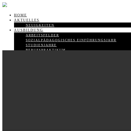
HOME
AKTUELLES
NEUIGKEITEN
AUSBILDUNG
ARBEITSFELDER
SOZIALPÄDAGOGISCHES EINFÜHRUNGSJAHR
STUDIENJAHRE
BERUFSPRAKTIKUM
FACHHOCHSCHULREIFE
VORAUSSETZUNGEN ZUR AUFNAHME
FINANZIELLES UND HOCHSCHULZUGANG
SCHULE
KOLLEGIUM UND VERWALTUNG
SMV
FÄCHER
DEUTSCH
PRAXIS- UND METHODENLEHRE (PML)
SOZIALPÄDAGOGISCHE PRAXIS (SPP)
LEITBILD
SCHULGEBÄUDE
NAMENSPATRON
SERVICE / INFOS
ANFAHRT
KONTAKT