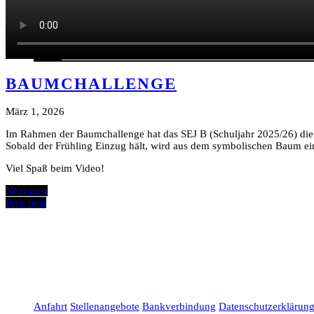
STELLENANGEBOTE
FLYER
PRAXISSTELLEN SEJ
FORMULARE, INFORMATIONEN UND DOWNLOAD
ANSPRECHPARTNER BEI DEPRESSIONEN UND ANGS
BAUMCHALLENGE
März 1, 2026
Im Rahmen der Baumchallenge hat das SEJ B (Schuljahr 2025/26) die 
Sobald der Frühling Einzug hält, wird aus dem symbolischen Baum ei
Viel Spaß beim Video!
Next post
Prev post
Anfahrt
Stellenangebote
Bankverbindung
Datenschutzerklärun