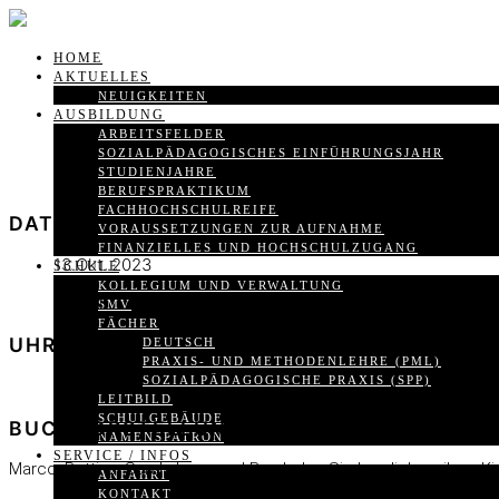
HOME
AKTUELLES
NEUIGKEITEN
AUSBILDUNG
ARBEITSFELDER
SOZIALPÄDAGOGISCHES EINFÜHRUNGSJAHR
STUDIENJAHRE
BERUFSPRAKTIKUM
FACHHOCHSCHULREIFE
DATUM
VORAUSSETZUNGEN ZUR AUFNAHME
FINANZIELLES UND HOCHSCHULZUGANG
13.Okt..2023
SCHULE
KOLLEGIUM UND VERWALTUNG
Vorbei!
SMV
FÄCHER
UHRZEIT
DEUTSCH
PRAXIS- UND METHODENLEHRE (PML)
SOZIALPÄDAGOGISCHE PRAXIS (SPP)
15:00
LEITBILD
SCHULGEBÄUDE
BUCHVORSTELLUNG „HERZ UND SCHNAUZ
NAMENSPATRON
SERVICE / INFOS
Marco, Bettina, Sarah, Lena und Ben laden Sie herzlich zu ihrer 
ANFAHRT
KONTAKT