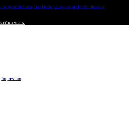
tiergeschichten-fuer-kinder-zum-vor-und-selbstlesen/
TSTÖRUNGEN
g
Impressum